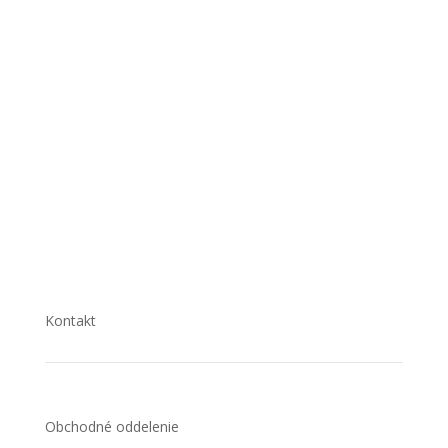
Ako nakupovať
Doručenie a platby
Obchodné podmienky
Odstúpenie od zmluvy
Reklamačný poriadok
Kontakt
Obchodné oddelenie