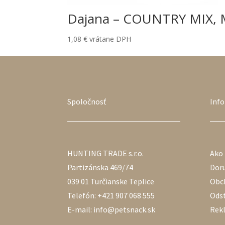
Dajana – COUNTRY MIX, Mi
1,08
€
vrátane DPH
Spoločnosť
Inf
HUNTING TRADE s.r.o.
Ako
Partizánska 469/74
Doru
039 01 Turčianske Teplice
Obc
Telefón: +421 907 068 555
Ods
E-mail: info@petsnack.sk
Rek