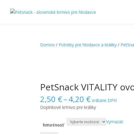
Domov
/
Potreby pre hlodavce a králiky
/
PetSna
PetSnack VITALITY ov
Price
2,50
€
–
4,20
€
vrátane DPH
range:
Doplnkové krmivo pre králiky
2,50 €
through
Vymazať
4,20 €
hmotnosť