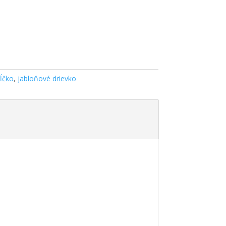
bĺčko
,
jabloňové drievko