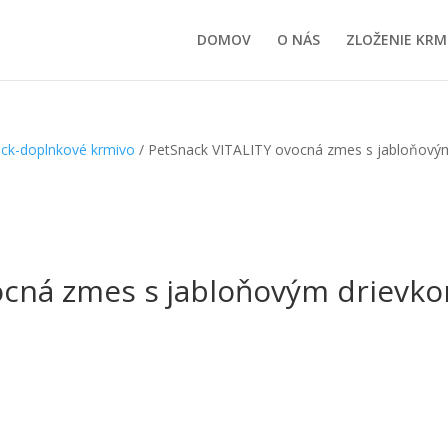
DOMOV
O NÁS
ZLOŽENIE KRM
ck-doplnkové krmivo
/ PetSnack VITALITY ovocná zmes s jabloňový
ocná zmes s jabloňovým drievk