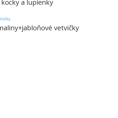
kocky a lupienky
 maliny+jabloňové vetvičky