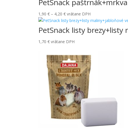
PetSnack paštrnák+mrkva 
Price
1,90
€
–
4,20
€
vrátane DPH
range:
1,90 €
PetSnack listy brezy+listy
through
4,20 €
1,70
€
vrátane DPH