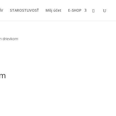
ÍV
STAROSTLIVOSŤ
Môj účet
E-SHOP
m drievkom
om