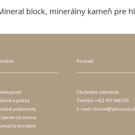
neral block, minerálny kameň pre h
ormácie
Kontakt
 nakupovať
Obchodné oddelenie
čenie a platby
Telefón: +421 907 068 555
hodné podmienky
E-mail: obchod@petsnack.s
túpenie od zmluvy
lamačný poriadok