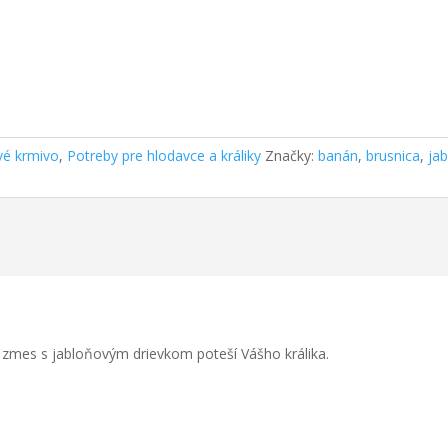
vé krmivo
,
Potreby pre hlodavce a králiky
Značky:
banán
,
brusnica
,
ja
zmes s jabloňovým drievkom poteší Vášho králika.