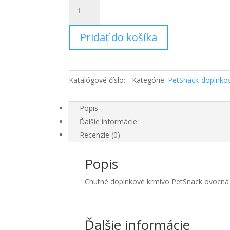
množstvo
PetSnack
VITALITY
Pridať do košíka
ovocná
zmes
s
jabloňovým
Katalógové číslo:
-
Kategórie:
PetSnack-doplnko
drievkom
Popis
Ďalšie informácie
Recenzie (0)
Popis
Chutné doplnkové krmivo PetSnack ovocná 
Ďalšie informácie