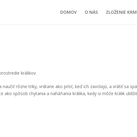
DOMOV
O NÁS
ZLOŽENIE KRM
prostredie králikov
 naučiť rôzne triky, vrátane ako prísť, keď ich zavolajú, a vrátiť sa sp
e ako spôsob chytania a naháňania králika, kedy si môže králik ublížiť