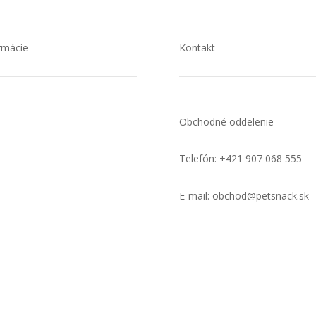
rmácie
Kontakt
nakupovať
Obchodné oddelenie
čenie a platby
Telefón: +421 907 068 555
hodné podmienky
E-mail: obchod@petsnack.sk
úpenie od zmluvy
amačný poriadok