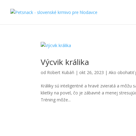
Výcvik králika
od
Robert Kubáň
|
okt 26, 2023
|
Ako obohatiť 
Králiky sú inteligentné a hravé zvieratá a môžu sa
klietky na povel, čo je zábavné a menej stresujúc
Tréning môže...