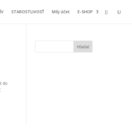
ÍV
STAROSTLIVOSŤ
Môj účet
E-SHOP
Hľadať
äť do
.