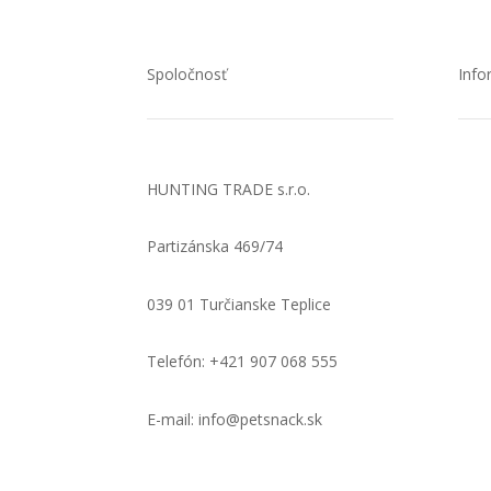
Spoločnosť
Info
HUNTING TRADE s.r.o.
Ako 
Partizánska 469/74
Doru
039 01 Turčianske Teplice
Obc
Telefón: +421 907 068 555
Odst
E-mail: info@petsnack.sk
Rekl